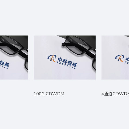
100G CDWDM
4通道CDWD