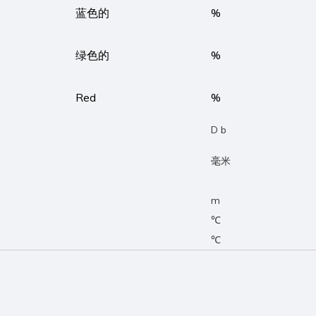
蓝色的
%
绿色的
%
Red
%
D b
毫米
m
℃
℃