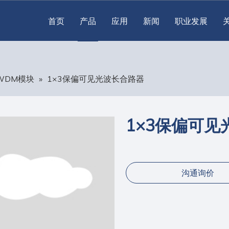
首页
产品
应用
新闻
职业发展
WDM模块
»
1×3保偏可见光波长合路器
1×3保偏可
沟通询价