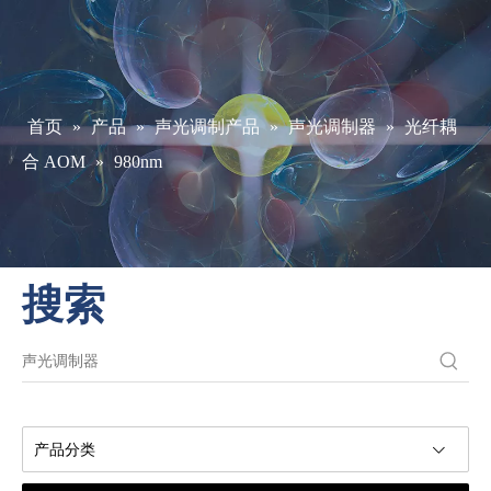
首页
»
产品
»
声光调制产品
»
声光调制器
»
光纤耦
合 AOM
»
980nm
搜索
产品分类